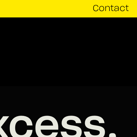
Contact
xcess,