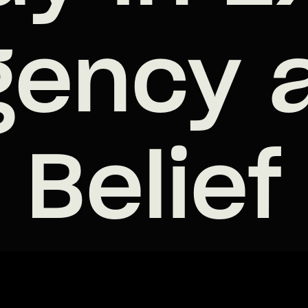
gency 
Belief