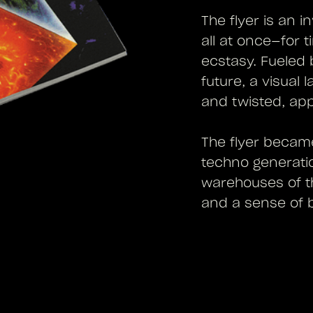
The flyer is an i
all at once—for t
ecstasy. Fueled b
future, a visual
and twisted, ap
The flyer became
techno generatio
warehouses of th
and a sense of 