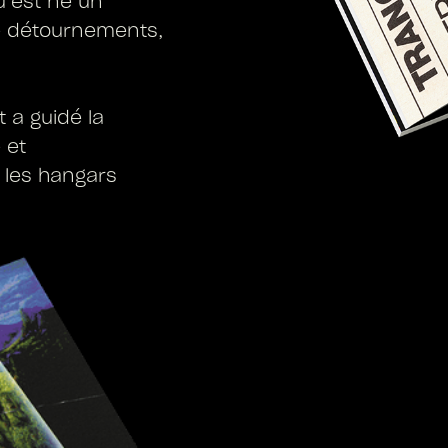
u’est né un
de détournements,
t a guidé la
 et
 les hangars